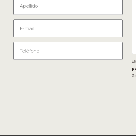
Es
po
Go